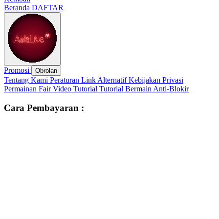
Beranda
DAFTAR
Promosi
Obrolan
Tentang Kami
Peraturan
Link Alternatif
Kebijakan Privasi
Permainan Fair
Video Tutorial
Tutorial Bermain
Anti-Blokir
Cara Pembayaran :