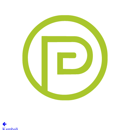
Kembali