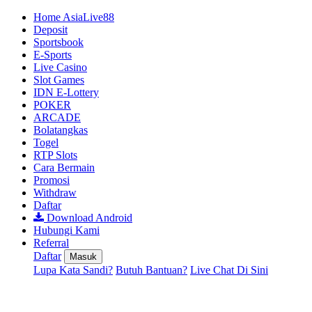
Home AsiaLive88
Deposit
Sportsbook
E-Sports
Live Casino
Slot Games
IDN E-Lottery
POKER
ARCADE
Bolatangkas
Togel
RTP Slots
Cara Bermain
Promosi
Withdraw
Daftar
Download Android
Hubungi Kami
Referral
Daftar
Masuk
Lupa Kata Sandi?
Butuh Bantuan?
Live Chat Di Sini