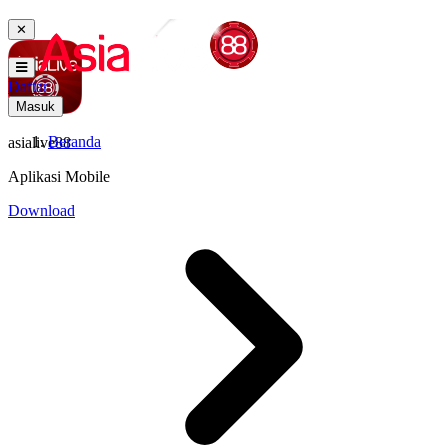
✕
Daftar
Masuk
Beranda
asialive88
Aplikasi Mobile
Download