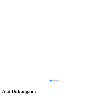
Alat Dukungan :