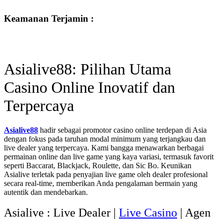
Keamanan Terjamin :
Asialive88: Pilihan Utama
Casino Online Inovatif dan
Terpercaya
Asialive88
hadir sebagai promotor casino online terdepan di Asia
dengan fokus pada taruhan modal minimum yang terjangkau dan
live dealer yang terpercaya. Kami bangga menawarkan berbagai
permainan online dan live game yang kaya variasi, termasuk favorit
seperti Baccarat, Blackjack, Roulette, dan Sic Bo. Keunikan
Asialive terletak pada penyajian live game oleh dealer profesional
secara real-time, memberikan Anda pengalaman bermain yang
autentik dan mendebarkan.
Asialive : Live Dealer |
Live Casino
| Agen