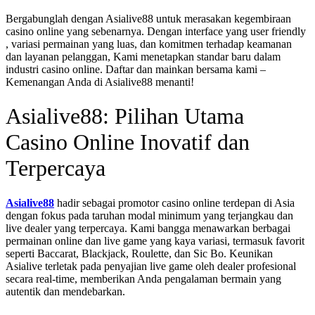
Bergabunglah dengan Asialive88 untuk merasakan kegembiraan
casino online yang sebenarnya. Dengan interface yang user friendly
, variasi permainan yang luas, dan komitmen terhadap keamanan
dan layanan pelanggan, Kami menetapkan standar baru dalam
industri casino online. Daftar dan mainkan bersama kami –
Kemenangan Anda di Asialive88 menanti!
Asialive88: Pilihan Utama
Casino Online Inovatif dan
Terpercaya
Asialive88
hadir sebagai promotor casino online terdepan di Asia
dengan fokus pada taruhan modal minimum yang terjangkau dan
live dealer yang terpercaya. Kami bangga menawarkan berbagai
permainan online dan live game yang kaya variasi, termasuk favorit
seperti Baccarat, Blackjack, Roulette, dan Sic Bo. Keunikan
Asialive terletak pada penyajian live game oleh dealer profesional
secara real-time, memberikan Anda pengalaman bermain yang
autentik dan mendebarkan.