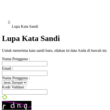
Lupa Kata Sandi
Lupa Kata Sandi
Untuk menerima kata sandi baru, silakan isi data Anda di bawah ini.
Nama Pengguna
:
Email
:
Nama Pengguna
:
Kode Validasi
: