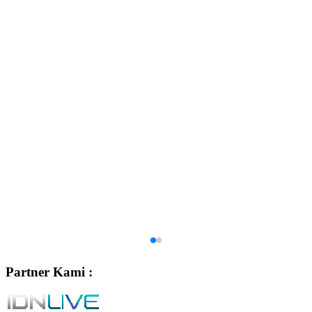
Partner Kami :