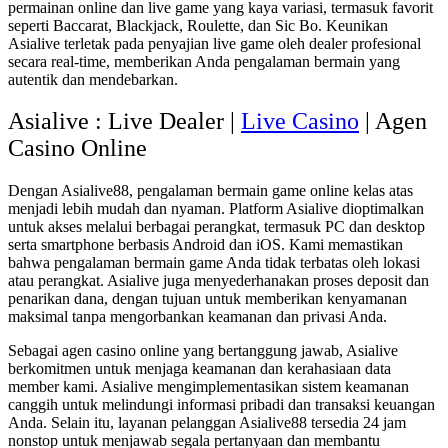
permainan online dan live game yang kaya variasi, termasuk favorit
seperti Baccarat, Blackjack, Roulette, dan Sic Bo. Keunikan
Asialive terletak pada penyajian live game oleh dealer profesional
secara real-time, memberikan Anda pengalaman bermain yang
autentik dan mendebarkan.
Asialive : Live Dealer |
Live Casino
| Agen
Casino Online
Dengan Asialive88, pengalaman bermain game online kelas atas
menjadi lebih mudah dan nyaman. Platform Asialive dioptimalkan
untuk akses melalui berbagai perangkat, termasuk PC dan desktop
serta smartphone berbasis Android dan iOS. Kami memastikan
bahwa pengalaman bermain game Anda tidak terbatas oleh lokasi
atau perangkat. Asialive juga menyederhanakan proses deposit dan
penarikan dana, dengan tujuan untuk memberikan kenyamanan
maksimal tanpa mengorbankan keamanan dan privasi Anda.
Sebagai agen casino online yang bertanggung jawab, Asialive
berkomitmen untuk menjaga keamanan dan kerahasiaan data
member kami. Asialive mengimplementasikan sistem keamanan
canggih untuk melindungi informasi pribadi dan transaksi keuangan
Anda. Selain itu, layanan pelanggan Asialive88 tersedia 24 jam
nonstop untuk menjawab segala pertanyaan dan membantu