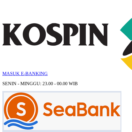
MASUK E-BANKING
SENIN - MINGGU: 23.00 - 00.00 WIB