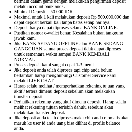
bermain dalam game dengan melakukan pengiriman deposit
melalui account bank anda.
Minimal Deposit = 50.000 IDR
Maximal untuk 1 kali melakukan deposit Rp 500.000.000 dan
dapat deposit berkali-kali tanpa batas setiap harinya.
Deposit hanya dapat diproses selama BANK ONLINE.
Pastikan nomor e-wallet benar. Kesalahan bukan tanggung
jawab kami
Jika BANK SEDANG OFFLINE atau BANK SEDANG
GANGGUAN semua proses deposit tidak dapat diproses
untuk sementara waktu sampai BANK KEMBALI
NORMAL
Proses deposit kami sangat cepat 1-3 menit.
Jika deposit anda telah diproses tapi chip anda belum
bertambah harap menghubungi Customer Service kami
melalui LIVE CHAT
Harap selalu melihat / memperhatikan rekening tujuan yang
aktif / tertera dimenu deposit sebelum akan melakukan
transfer deposit.
Perhatikan rekening yang aktif dimenu deposit. Harap selalu
melihat rekening tujuan terlebih dahulu sebelum akan
melakukan transfer deposit.
Jika deposit anda telah diproses maka chip anda otomatis akan
masuk ke user id anda uang bisa dilihat di profile balance
anda.