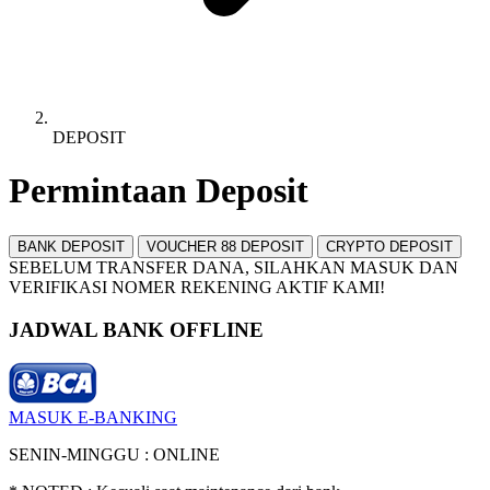
DEPOSIT
Permintaan Deposit
BANK DEPOSIT
VOUCHER 88 DEPOSIT
CRYPTO DEPOSIT
SEBELUM TRANSFER DANA, SILAHKAN MASUK DAN
VERIFIKASI NOMER REKENING AKTIF KAMI!
JADWAL BANK OFFLINE
MASUK E-BANKING
SENIN-MINGGU : ONLINE