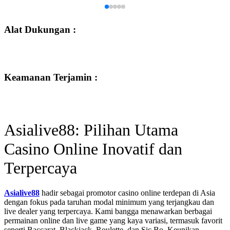
Alat Dukungan :
Keamanan Terjamin :
Asialive88: Pilihan Utama
Casino Online Inovatif dan
Terpercaya
Asialive88
hadir sebagai promotor casino online terdepan di Asia
dengan fokus pada taruhan modal minimum yang terjangkau dan
live dealer yang terpercaya. Kami bangga menawarkan berbagai
permainan online dan live game yang kaya variasi, termasuk favorit
seperti Baccarat, Blackjack, Roulette, dan Sic Bo. Keunikan