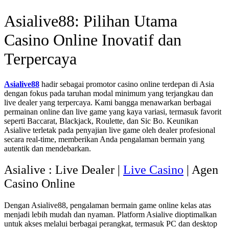
Asialive88: Pilihan Utama
Casino Online Inovatif dan
Terpercaya
Asialive88
hadir sebagai promotor casino online terdepan di Asia
dengan fokus pada taruhan modal minimum yang terjangkau dan
live dealer yang terpercaya. Kami bangga menawarkan berbagai
permainan online dan live game yang kaya variasi, termasuk favorit
seperti Baccarat, Blackjack, Roulette, dan Sic Bo. Keunikan
Asialive terletak pada penyajian live game oleh dealer profesional
secara real-time, memberikan Anda pengalaman bermain yang
autentik dan mendebarkan.
Asialive : Live Dealer |
Live Casino
| Agen
Casino Online
Dengan Asialive88, pengalaman bermain game online kelas atas
menjadi lebih mudah dan nyaman. Platform Asialive dioptimalkan
untuk akses melalui berbagai perangkat, termasuk PC dan desktop