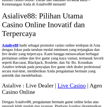
Kemenangan Anda di Asialive88 menanti!
Asialive88: Pilihan Utama
Casino Online Inovatif dan
Terpercaya
Asialive88
hadir sebagai promotor casino online terdepan di Asia
dengan fokus pada taruhan modal minimum yang terjangkau dan
live dealer yang terpercaya. Kami bangga menawarkan berbagai
permainan online dan live game yang kaya variasi, termasuk favorit
seperti Baccarat, Blackjack, Roulette, dan Sic Bo. Keunikan
Asialive terletak pada penyajian live game oleh dealer profesional
secara real-time, memberikan Anda pengalaman bermain yang
autentik dan mendebarkan.
Asialive : Live Dealer |
Live Casino
| Agen
Casino Online
Dengan Asialive88, pengalaman bermain game online kelas atas
menjadi lebih mudah dan nyaman. Platform Asialive dioptimalkan