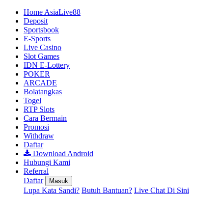
Home AsiaLive88
Deposit
Sportsbook
E-Sports
Live Casino
Slot Games
IDN E-Lottery
POKER
ARCADE
Bolatangkas
Togel
RTP Slots
Cara Bermain
Promosi
Withdraw
Daftar
Download Android
Hubungi Kami
Referral
Daftar
Masuk
Lupa Kata Sandi?
Butuh Bantuan?
Live Chat Di Sini