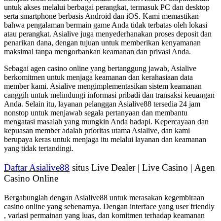
untuk akses melalui berbagai perangkat, termasuk PC dan desktop
serta smartphone berbasis Android dan iOS. Kami memastikan
bahwa pengalaman bermain game Anda tidak terbatas oleh lokasi
atau perangkat. Asialive juga menyederhanakan proses deposit dan
penarikan dana, dengan tujuan untuk memberikan kenyamanan
maksimal tanpa mengorbankan keamanan dan privasi Anda.
Sebagai agen casino online yang bertanggung jawab, Asialive
berkomitmen untuk menjaga keamanan dan kerahasiaan data
member kami. Asialive mengimplementasikan sistem keamanan
canggih untuk melindungi informasi pribadi dan transaksi keuangan
Anda. Selain itu, layanan pelanggan Asialive88 tersedia 24 jam
nonstop untuk menjawab segala pertanyaan dan membantu
mengatasi masalah yang mungkin Anda hadapi. Kepercayaan dan
kepuasan member adalah prioritas utama Asialive, dan kami
berupaya keras untuk menjaga itu melalui layanan dan keamanan
yang tidak tertandingi.
Daftar Asialive88
situs Live Dealer | Live Casino | Agen
Casino Online
Bergabunglah dengan Asialive88 untuk merasakan kegembiraan
casino online yang sebenarnya. Dengan interface yang user friendly
, variasi permainan yang luas, dan komitmen terhadap keamanan