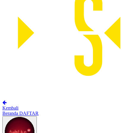
Kembali
Beranda
DAFTAR