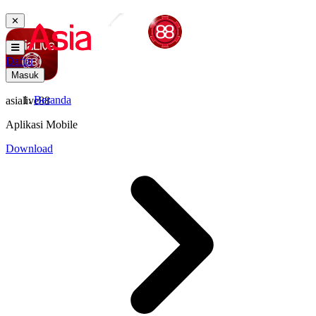
✕
Daftar
Masuk
Beranda
asialive88
Aplikasi Mobile
Download